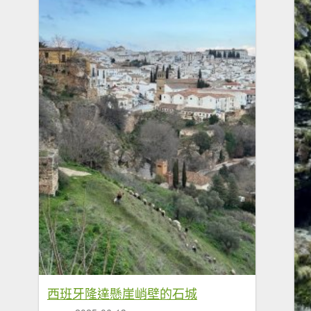
西班牙隆達懸崖峭壁的石城