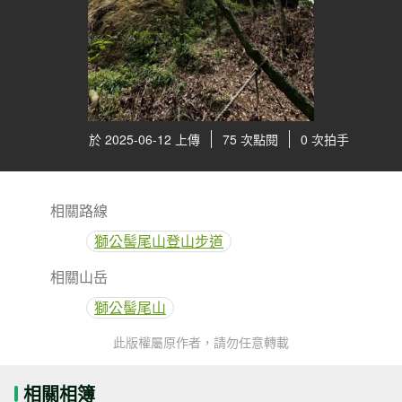
於 2025-06-12 上傳
75 次點閱
0 次拍手
相關路線
獅公髻尾山登山步道
相關山岳
獅公髻尾山
此版權屬原作者，請勿任意轉載
相關相簿