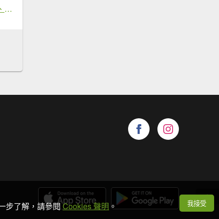
南勢坑山、鑽石峰、人面頭山、獅公髻尾山O走
我接受
想進一步了解，請參閱
Cookies 聲明
。