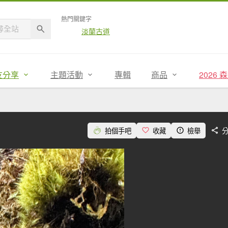
熱門關鍵字
淡蘭古道
友分享
主題活動
專輯
商品
2026
拍個手吧
收藏
檢舉