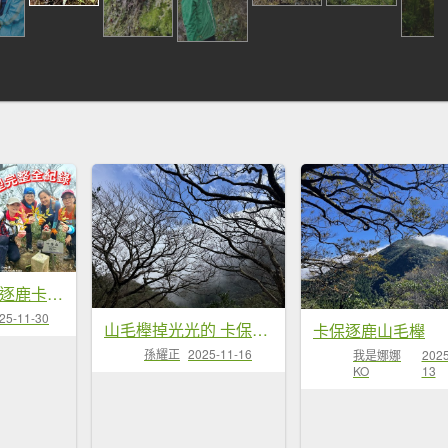
20251129逆走逐鹿卡保環型路線全段全紀錄
25-11-30
山毛櫸掉光光的 卡保逐鹿O繞 20251115
卡保逐鹿山毛欅
孫耀正
2025-11-16
我是娜娜
2025
KO
13