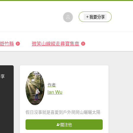
我要分享
 森遊竹縣
微笑山線縱走尋寶集章
分享
作者
lan Wu
假日沒事就是喜愛到戶外爬爬山曬曬太陽
關注他