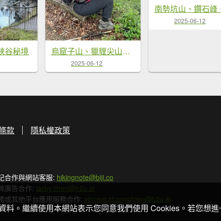
2025-06-12
s峽谷秘境
烏窟子山、獵貍尖山、黃櫸皮寮山、翡翠之眼O走
2025-06-12
條款
隱私權政策
記合作與網站客服:
hikingnote@biji.co
牌廣告合作:
jacky.chen@h2u.ai
務或其他平台應用服務合作:
vincent.changchien@h2u.ai
關資料。繼續使用本網站表示您同意我們使用 Cookies。若您