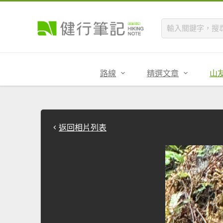
路線
精選文章
山
返回相片列表