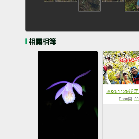
相關相簿
Dona圓
20