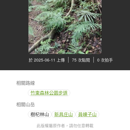
於 2025-06-11 上傳
75 次點閱
0 次拍手
相關路線
竹東森林公園步道
相關山岳
樹杞林山
新具庄山
員崠子山
此版權屬原作者，請勿任意轉載