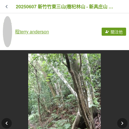
20250607 新竹竹東三山(樹杞林山 - 新具庄山 - 員崠子山) O型
程terry anderson
關注他