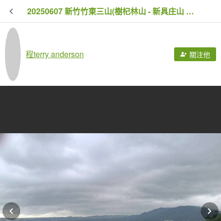
20250607 新竹竹東三山(樹杞林山 - 新具庄山 - 員崠子山) O型
程terry anderson
關注他