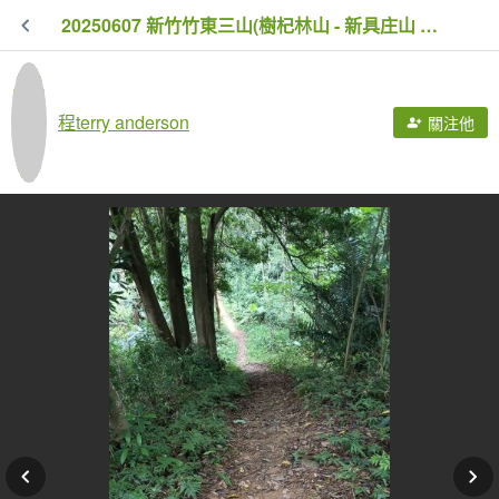
20250607 新竹竹東三山(樹杞林山 - 新具庄山 - 員崠子山) O型
程terry anderson
關注他