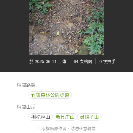
於 2025-06-11 上傳
64 次點閱
0 次拍手
相關路線
竹東森林公園步道
相關山岳
樹杞林山
新具庄山
員崠子山
此版權屬原作者，請勿任意轉載