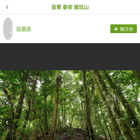
苗栗 泰安 南坑山
徐廣堯
關注他