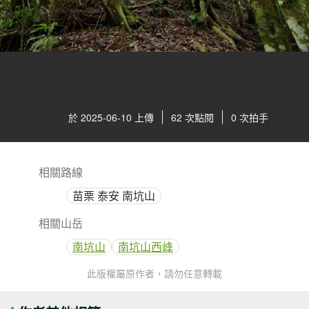
於 2025-06-10 上傳
62 次點閱
0 次拍手
相關路線
苗栗 泰安 南坑山
相關山岳
南坑山
南坑山西峰
此版權屬原作者，請勿任意轉載