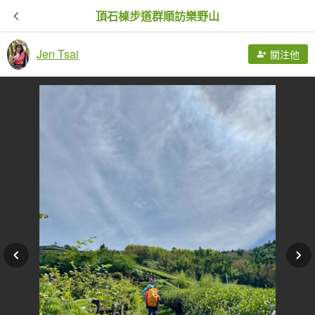
頂石槕步道群順訪樂野山
Jen Tsai
關注他