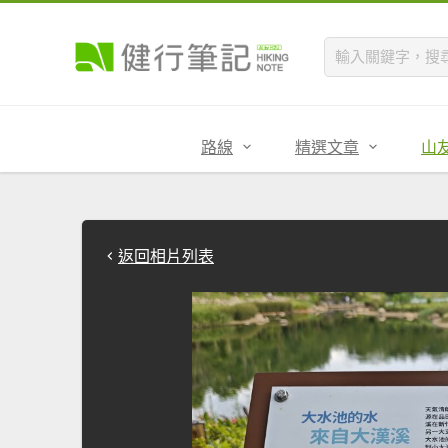
路線
精選文章
山
返回相片列表