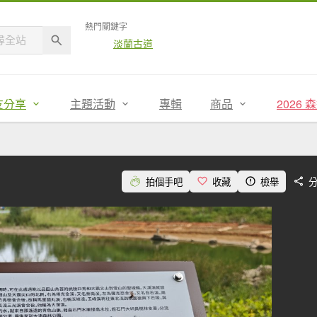
熱門關鍵字
淡蘭古道
友分享
主題活動
專輯
商品
2026
拍個手吧
收藏
檢舉