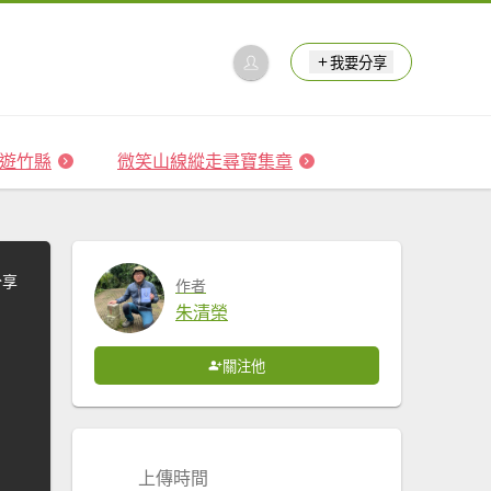
我要分享
 森遊竹縣
微笑山線縱走尋寶集章
分享
作者
朱清榮
關注他
上傳時間