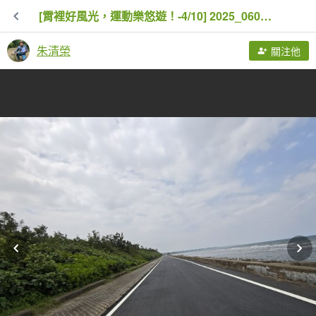
[霄裡好風光，運動樂悠遊！-4/10] 2025_0608 新屋綠色走廊自行車道
朱清榮
關注他