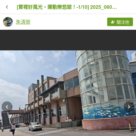
[霄裡好風光，運動樂悠遊！-1/10] 2025_0608 永安漁港商區
朱清榮
關注他