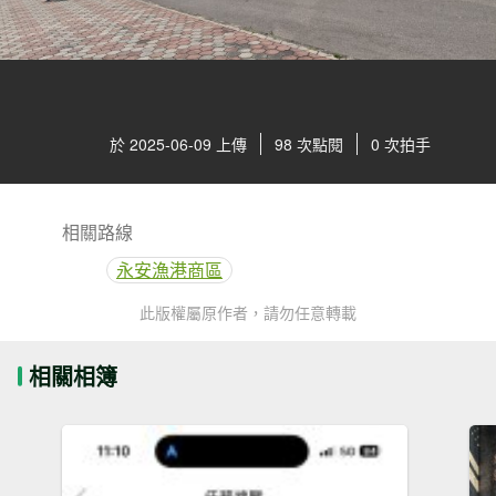
於 2025-06-09 上傳
98 次點閱
0 次拍手
相關路線
永安漁港商區
此版權屬原作者，請勿任意轉載
相關相簿