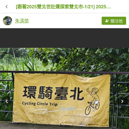
[跟著2025雙北世壯運探索雙北市-1/21] 2025_0607 飛盤競技道（華江雁鴨河濱步道）
朱清榮
關注他