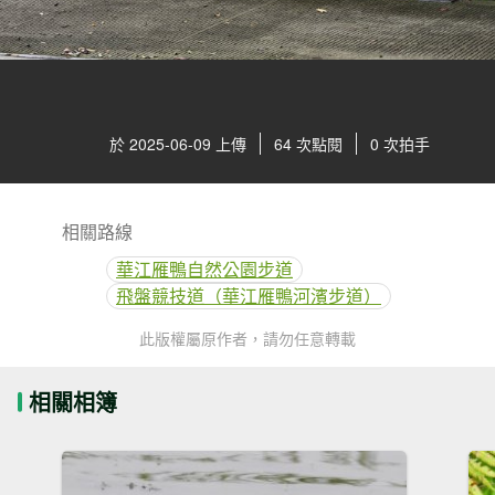
於 2025-06-09 上傳
64 次點閱
0 次拍手
相關路線
華江雁鴨自然公園步道
飛盤競技道（華江雁鴨河濱步道）
此版權屬原作者，請勿任意轉載
相關相簿