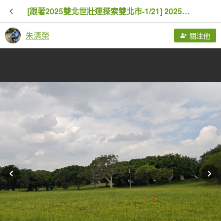
[跟著2025雙北世壯運探索雙北市-1/21] 2025_0607 飛盤競技道（華江雁鴨河濱步道）
朱清榮
關注他