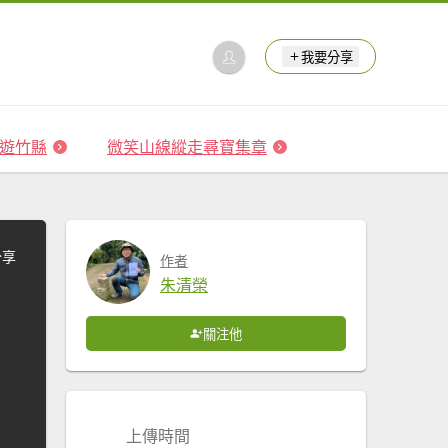
我要分享
 森遊竹縣
微笑山線縱走尋寶集章
分享
作者
朱清榮
關注他
上傳時間