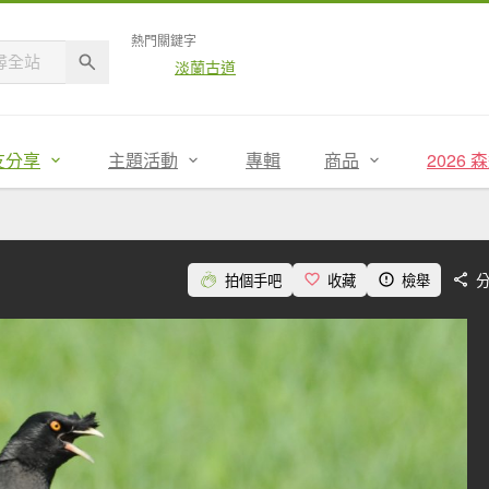
熱門關鍵字
淡蘭古道
友分享
主題活動
專輯
商品
2026
拍個手吧
收藏
檢舉