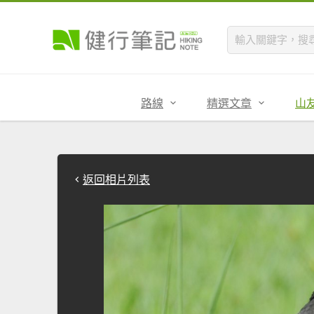
路線
精選文章
山
返回相片列表