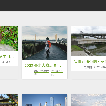
華江自然公園,華中河濱公園
4-11-22
2023 臺北大縱走 8：捷運關渡站至華江雁鴨自然公園(上)
吳添財
2020-10
Chin異想世
2023-03-
界
20