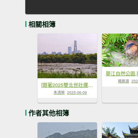
相關相簿
楊振源
202
[跟著2025雙北世壯運探索雙北市-1/21] 2025_0607 飛盤競技道（華江雁鴨河濱步道）
朱清榮
2025-06-09
作者其他相簿