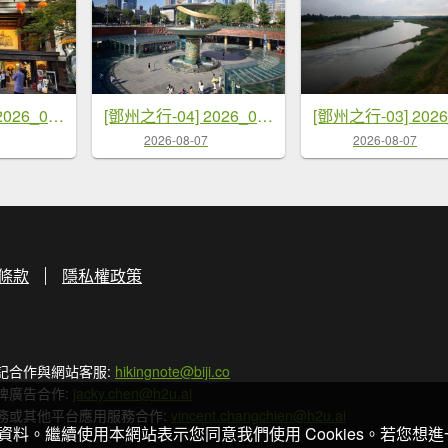
[鄧州之行-05] 2026_0719 成都-錦里
[鄧州之行-04] 2026_0719 成都-天府廣場
2026-08-07
2026-08-07
條款
隱私權政策
記合作與網站客服:
hikingnote@biji.co
牌廣告合作:
jacky.chen@h2u.ai
務或其他平台應用服務合作:
vincent.changchien@h2u.ai
關資料。繼續使用本網站表示您同意我們使用 Cookies。若您