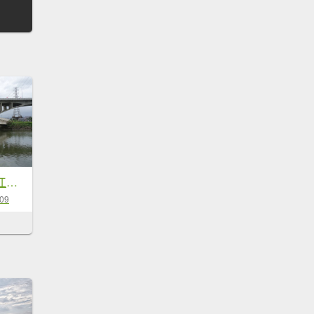
雙園河濱公園．華江雁鴨自然公園
-09