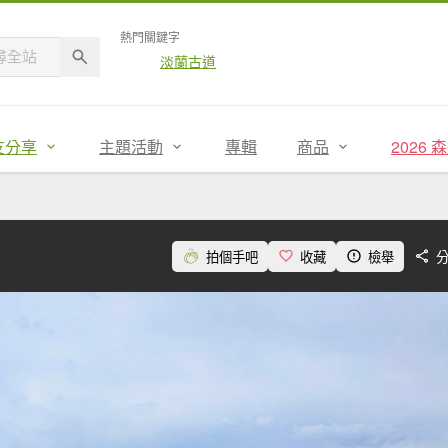
熱門關鍵字
淡蘭古道
友分享
主題活動
專輯
商品
2026
拍個手吧
收藏
檢舉