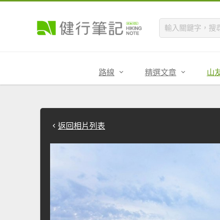
路線
精選文章
山
返回相片列表