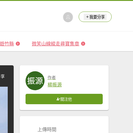
我要分享
 森遊竹縣
微笑山線縱走尋寶集章
分享
作者
楊振源
關注他
上傳時間