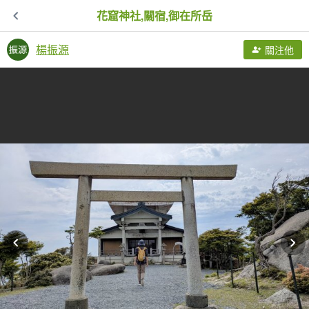
花窟神社,關宿,御在所岳
楊振源
關注他