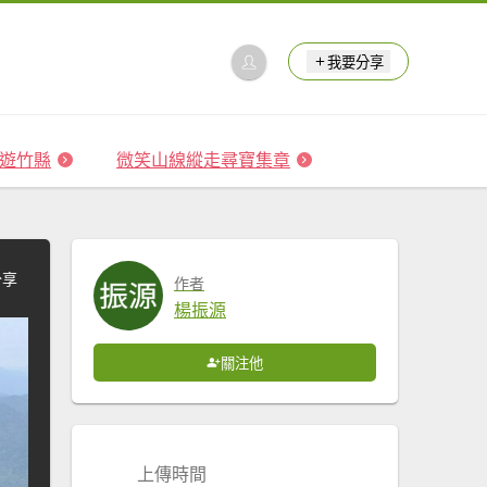
我要分享
 森遊竹縣
微笑山線縱走尋寶集章
分享
作者
楊振源
關注他
上傳時間