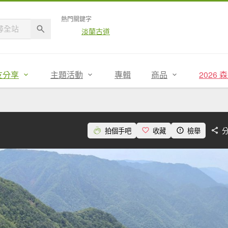
熱門關鍵字
淡蘭古道
友分享
主題活動
專輯
商品
2026
拍個手吧
收藏
檢舉