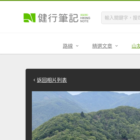
路線
精選文章
山
返回相片列表