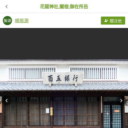
花窟神社,關宿,御在所岳
楊振源
關注他