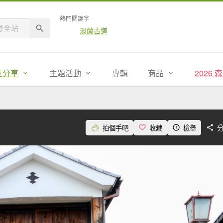
熱門關鍵字
淡蘭古道
友分享
主題活動
專輯
商品
2026
拍個手吧
收藏
檢舉