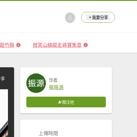
我要分享
 森遊竹縣
微笑山線縱走尋寶集章
分享
作者
楊振源
關注他
上傳時間