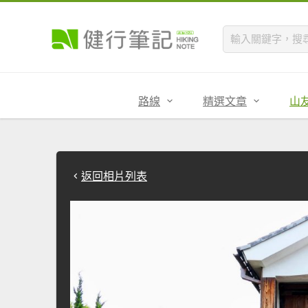
路線
精選文章
山
返回相片列表