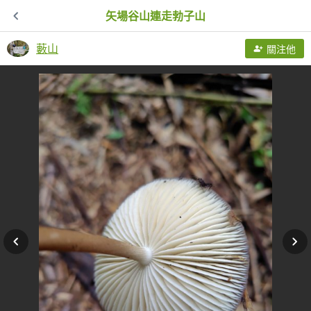
矢場谷山連走勃子山
藪山
關注他