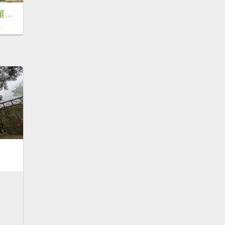
阿蓮五虎兄弟一日單攻雪山主東峰
7