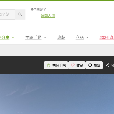
熱門關鍵字
淡蘭古道
友分享
主題活動
專輯
商品
2026
拍個手吧
收藏
檢舉