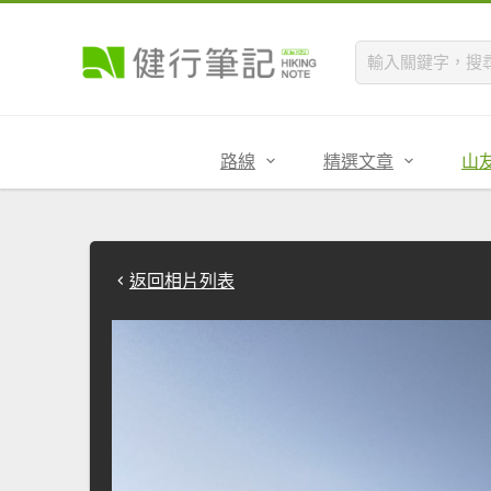
路線
精選文章
山
返回相片列表