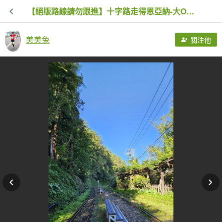
【絕版路線請勿跟進】十字路走得恩亞納-大O繞13.4K
美美兔
關注他