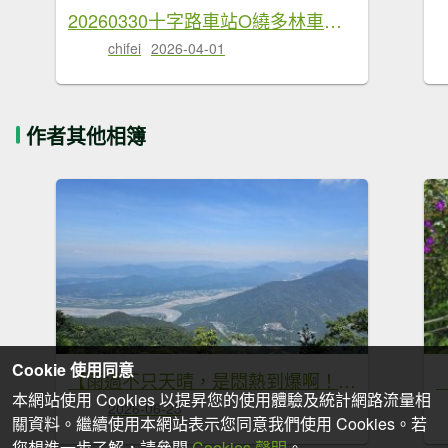
20260330十字路車站O繞多林車站 得恩亞納
chifei
2026-04-01
作者其他相簿
Cookie 使用同意
【雨過不只天晴，是悶熱到爆啊！😵😵‍💫】第22次下尾寮山。
本網站使用 Cookies 以提昇您的使用體驗及統計網路流量相
2026-06-23
關資料。繼續使用本網站表示您同意我們使用 Cookies。若
您想進一步了解，請參閱
Cookies 聲明
。