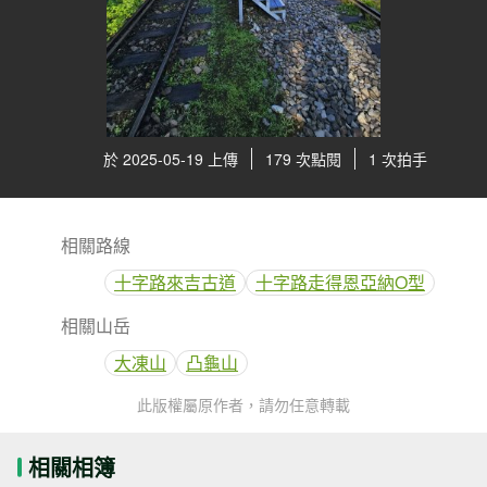
於 2025-05-19 上傳
179 次點閱
1 次拍手
相關路線
十字路來吉古道
十字路走得恩亞納O型
相關山岳
大凍山
凸龜山
此版權屬原作者，請勿任意轉載
相關相簿