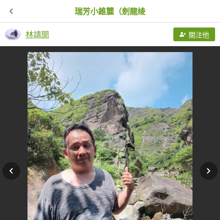
瑞芳小錐麓（劍龍绫
林靖開
關注他