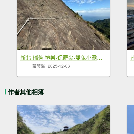
新北 瑞芳 禮樂-保羅尖-雙鬼小霸尖-石梯坑山-半屏瀑布-小錐麓-水管隧道-香巴拉隧道-半屏溪-禮樂
蘿菠湯
2025-12-06
作者其他相簿