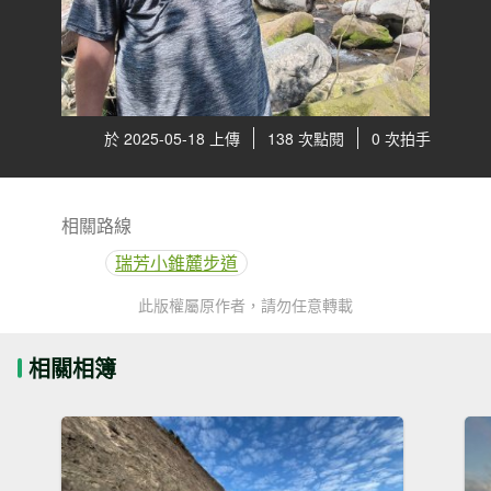
於 2025-05-18 上傳
138 次點閱
0 次拍手
相關路線
瑞芳小錐麓步道
此版權屬原作者，請勿任意轉載
相關相簿