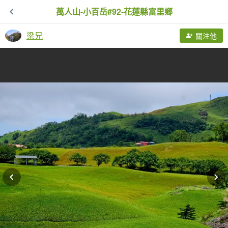
萬人山-小百岳#92-花蓮縣富里鄉
梁兄
關注他