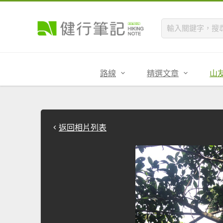
路線
精選文章
山
返回相片列表