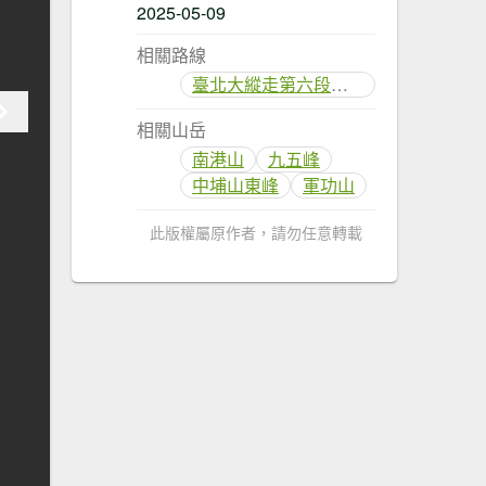
2025-05-09
相關路線
臺北大縱走第六段：中華科技大學至捷運麟光站
相關山岳
南港山
九五峰
中埔山東峰
軍功山
此版權屬原作者，請勿任意轉載