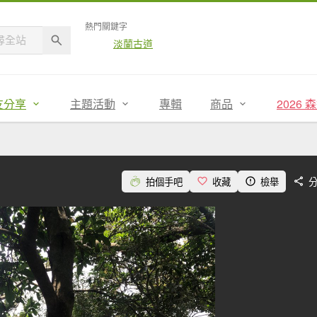
熱門關鍵字
淡蘭古道
友分享
主題活動
專輯
商品
2026
拍個手吧
收藏
檢舉