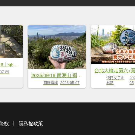
台北大縱走2026｜💎尋寶登上九五峰！第六段｜中華科大→九五峰→南港山→富陽生態公園
台北大縱走第六+
07-29
2025/09/19 南港山 拇指山 四獸山連走
快門女子山
20
林誌
05
肉腳鐵腿
2026-05-07
條款
隱私權政策