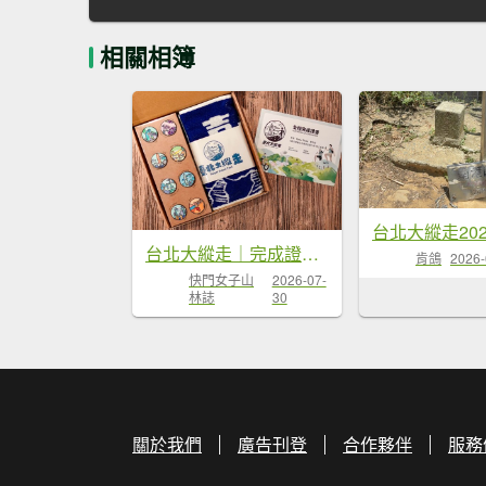
相關相簿
台北大縱走｜完成證書 x 徽章獎品 x 路線全攻略
肯鴿
2026-
快門女子山
2026-07-
林誌
30
關於我們
廣告刊登
合作夥伴
服務