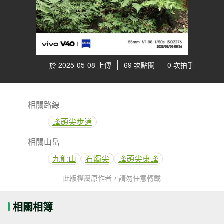
於 2025-05-08 上傳
69 次點閱
0 次拍手
相關路線
峰頭尖步道
相關山岳
九龍山
石燭尖
峰頭尖東峰
此版權屬原作者，請勿任意轉載
相關相簿