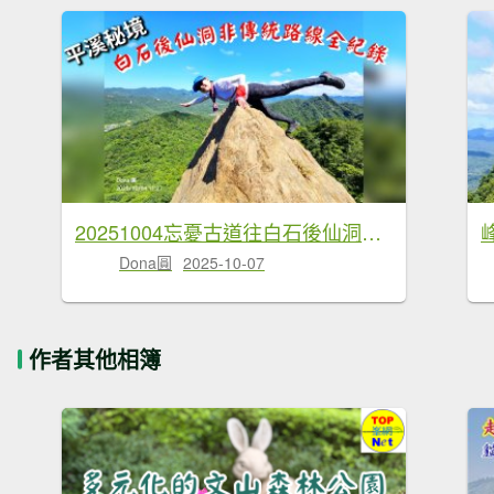
20251004忘憂古道往白石後仙洞由東勢格古道走到平溪國中
Dona圓
2025-10-07
作者其他相簿