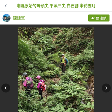
潮濕原始的峰頭尖|平溪三尖|白石腳|峯花雪月
陳建峯
關注他