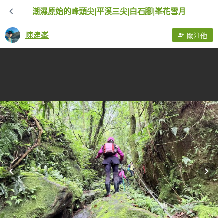
潮濕原始的峰頭尖|平溪三尖|白石腳|峯花雪月
陳建峯
關注他