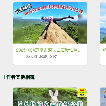
20251004忘憂古道往白石後仙洞由東勢格古道走到平溪國中
Dona圓
2025-10-07
作者其他相簿