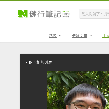
路線
精選文章
山
返回相片列表