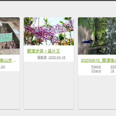
蘭潭步道。晶片王
楊振源
2025-04-18
20251024蘭潭後山步道、紅毛埤山、山子頂山
-24
Patrick
202
Chang
16