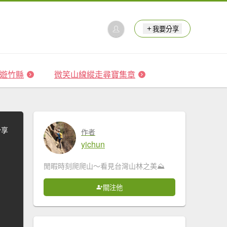
我要分享
 森遊竹縣
微笑山線縱走尋寶集章
分享
作者
yichun
閒暇時刻爬爬山～看見台灣山林之美⛰
關注他