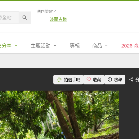
熱門關鍵字
淡蘭古道
友分享
主題活動
專輯
商品
2026
拍個手吧
收藏
檢舉