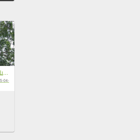
20230615_蘭潭後山、紅毛埤山（嘉義小百岳）
5-04-