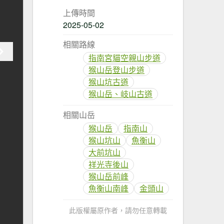
上傳時間
2025-05-02
相關路線
指南宮貓空親山步道
猴山岳登山步道
猴山坑古道
猴山岳、岐山古道
相關山岳
猴山岳
指南山
猴山坑山
魚衡山
大前坑山
祥光寺後山
猴山岳前峰
魚衡山南峰
金頭山
此版權屬原作者，請勿任意轉載