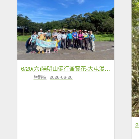
6/20(六)陽明山健行兼賞花-大屯瀑布×竹子湖賞繡球花×猴崁水圳古道×草山觀瀑吊橋×十八圳古道
熊趴造
2026-06-20