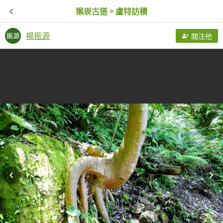
猴崁古道。盧特訪積
楊振源
關注他