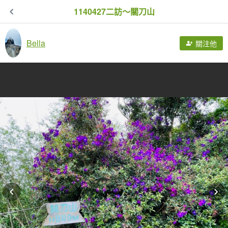
1140427二訪～關刀山
Bella
關注他