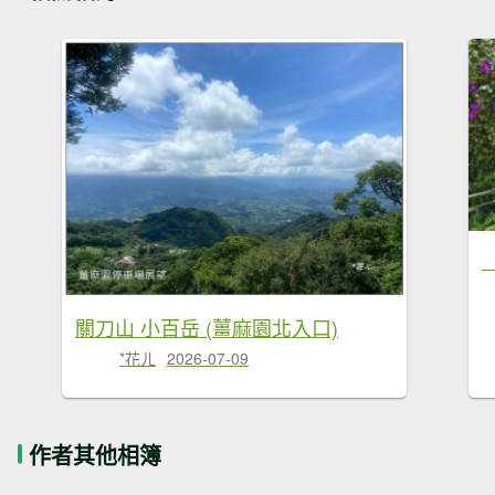
關刀山 小百岳 (薑麻園北入口)
*花ㄦ
2026-07-09
作者其他相簿