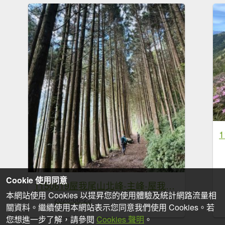
Cookie 使用同意
1150619屋我尾山北峰-主峰-屋我尾林道O繞
本網站使用 Cookies 以提昇您的使用體驗及統計網路流量相
2026-06-23
關資料。繼續使用本網站表示您同意我們使用 Cookies。若
您想進一步了解，請參閱
Cookies 聲明
。