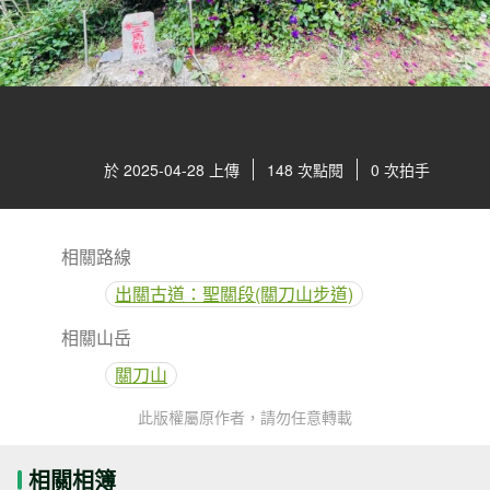
於 2025-04-28 上傳
148 次點閱
0 次拍手
相關路線
出關古道：聖關段(關刀山步道)
相關山岳
關刀山
此版權屬原作者，請勿任意轉載
相關相簿