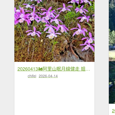
20260413🚂阿里山眠月線健走 姐妹潭 水山巨木療癒步道
chifei
2026-04-14