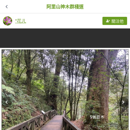
阿里山神木群棧道
*花ㄦ
關注他