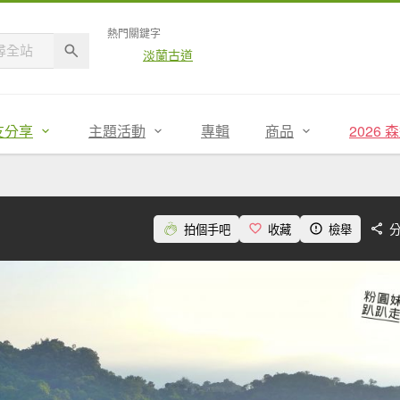
熱門關鍵字
淡蘭古道
友分享
主題活動
專輯
商品
2026
拍個手吧
收藏
檢舉