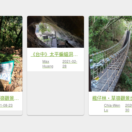
《台中》太平蝙蝠洞登山步道O巡20210227
Max
2021-02-
Huang
28
楓仔林步道_草嶺觀景步道(土地公崁山)
1-08-23
Chia-Wen
202
Lu
30