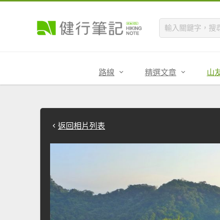
路線
精選文章
山
返回相片列表