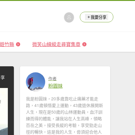
我要分享
 森遊竹縣
微笑山線縱走尋寶集章
分享
作者
粉圓妹
我是粉圓妹，20多歲靠吃止痛藥才能走
路，41歲頓悟愛上運動，43歲退休展開新
人生，現在是50歲的山林運動員，血汗訓
練而得的體能，讓我站在人生高峰，領略
百岳之美，接受長縱的考驗，享受勁走山
徑的暢快，這是我的人生，毋須迎合他人