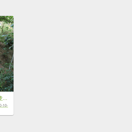
楓仔林‧草嶺觀景步道O形走
0-10-