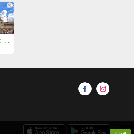
【勇氣2.0朝聖之旅】D41朝聖終點