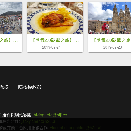
【勇氣2.0朝聖之旅】D43菲斯特雷
【勇氣2.0朝聖之旅】D42免費朝聖餐
2019-09-23
2019-09-24
條款
隱私權政策
記合作與網站客服:
hikingnote@biji.co
牌廣告合作:
jacky.chen@h2u.ai
務或其他平台應用服務合作:
vincent.changchien@h2u.ai