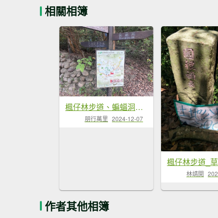
相關相簿
楓仔林步道、蝙蝠洞、護國清涼寺、草嶺步道
朋行萬里
2024-12-07
林靖開
202
作者其他相簿