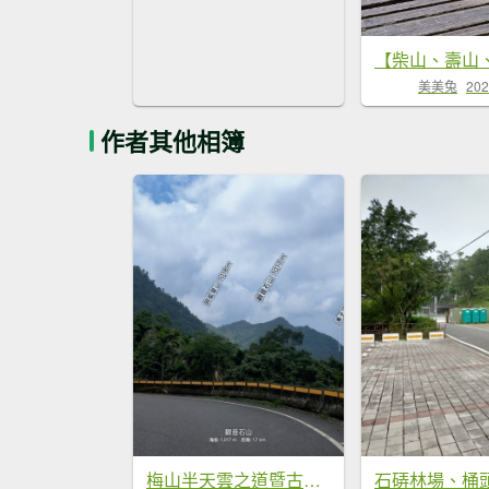
美美兔
202
作者其他相簿
梅山半天雲之道暨古道汗路
石硦林場、桶