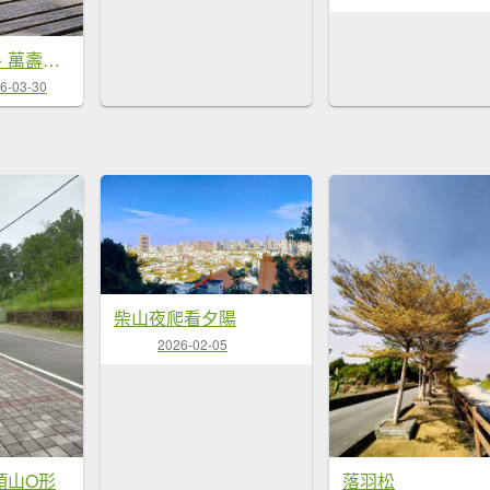
【柴山、壽山、萬壽山，到底哪個才是你！🤣🤣】走一座可以映照出高雄不同時期歷史軌跡的山。
6-03-30
柴山夜爬看夕陽
2026-02-05
頭山O形
落羽松