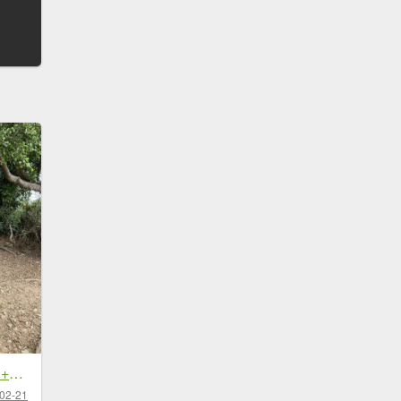
20260221高雄壽山+愛河灣
02-21