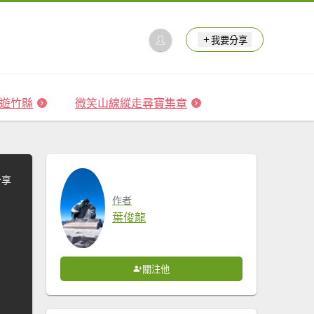
我要分享
 森遊竹縣
微笑山線縱走尋寶集章
分享
作者
葉俊龍
關注他