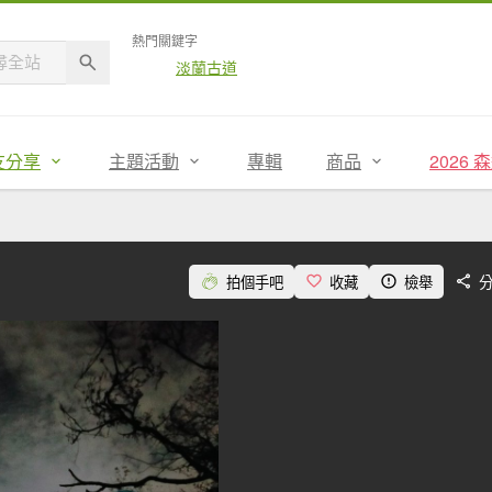
熱門關鍵字
淡蘭古道
友分享
主題活動
專輯
商品
2026
拍個手吧
收藏
檢舉