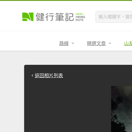
路線
精選文章
山
返回相片列表