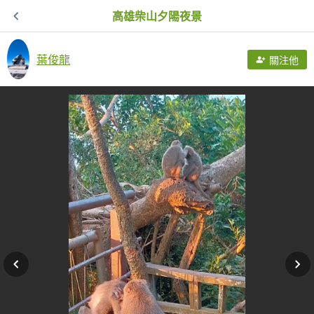
高雄柴山夕陽夜景
葉俊龍
關注他