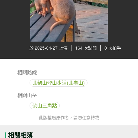
於 2025-04-27 上傳
164 次點閱
0 次拍手
相關路線
北柴山登山步道(北壽山)
相關山岳
柴山三角點
此版權屬原作者，請勿任意轉載
相關相簿