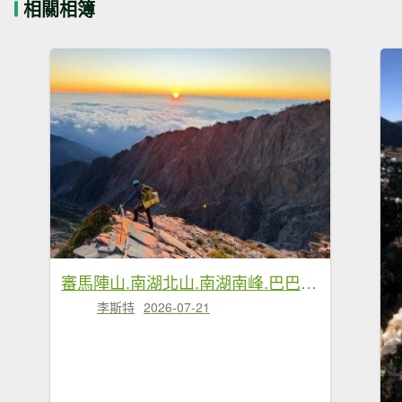
相關相簿
審馬陣山.南湖北山.南湖南峰.巴巴山.南湖大山【帝王之山 豈容凡夫造次】
李斯特
2026-07-21