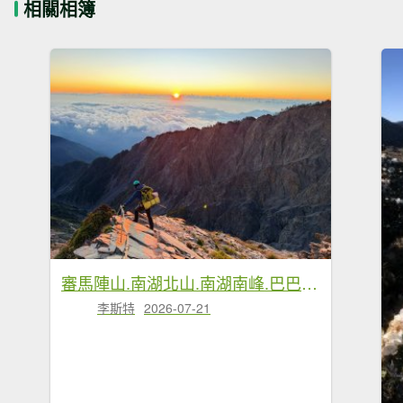
相關相簿
審馬陣山.南湖北山.南湖南峰.巴巴山.南湖大山【帝王之山 豈容凡夫造次】
李斯特
2026-07-21