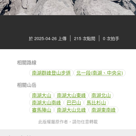
於 2025-04-26 上傳
215 次點閱
0 次拍手
相關路線
南湖群峰登山步道
北一段(南湖、中央尖)
相關山岳
南湖大山
南湖大山東峰
南湖北山
南湖大山南峰
巴巴山
馬比杉山
審馬陣山
南湖大山北峰
南湖東南峰
此版權屬原作者，請勿任意轉載