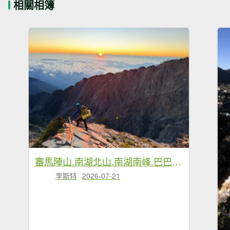
相關相簿
審馬陣山.南湖北山.南湖南峰.巴巴山.南湖大山【帝王之山 豈容凡夫造次】
李斯特
2026-07-21