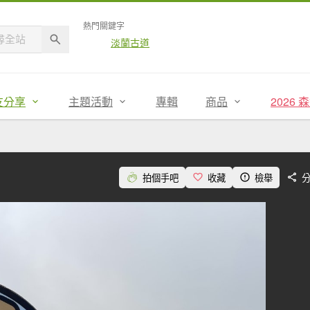
熱門關鍵字
淡蘭古道
友分享
主題活動
專輯
商品
2026
拍個手吧
收藏
檢舉