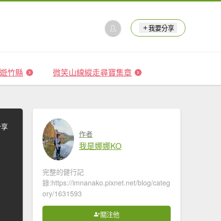
我要分享
 森遊竹縣
微笑山線縱走尋寶集章
分享
作者
我是娜娜KO
完整的健行記
錄:https://imnanako.pixnet.net/blog/categ
ory/1631593
關注他