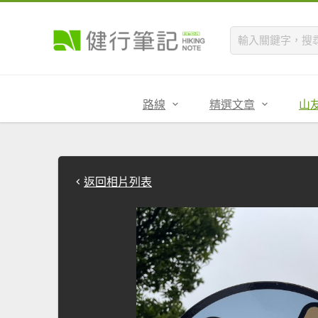
路線
精選文章
山
返回相片列表