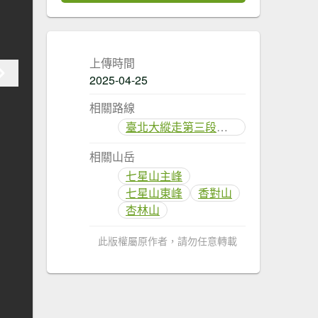
上傳時間
2025-04-25
相關路線
臺北大縱走第三段：小油坑至風櫃口
相關山岳
七星山主峰
七星山東峰
香對山
杏林山
此版權屬原作者，請勿任意轉載