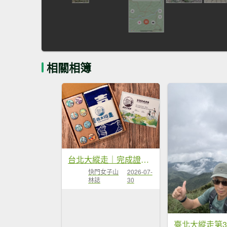
相關相簿
台北大縱走｜完成證書 x 徽章獎品 x 路線全攻略
快門女子山
2026-07-
林誌
30
臺北大縱走第