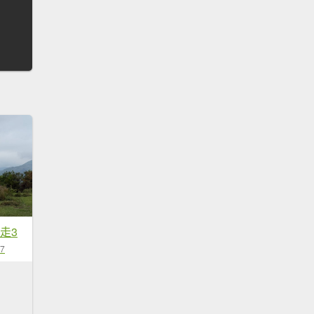
縱走3
07