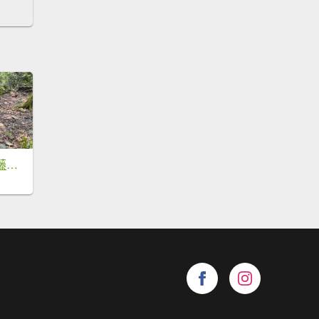
六龜警備線南段（藤枝-茂林）2天1夜