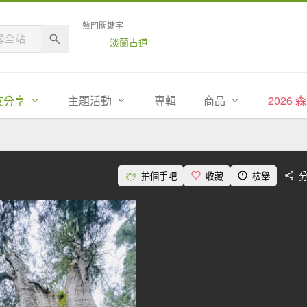
熱門關鍵字
淡蘭古道
友分享
主題活動
專輯
商品
2026
拍個手吧
收藏
檢舉