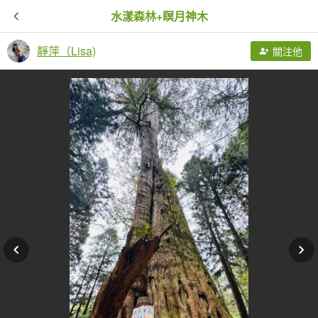
水漾森林+瞑月神木
靜萍（Lisa)
關注他