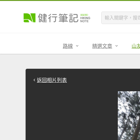
路線
精選文章
山
返回相片列表