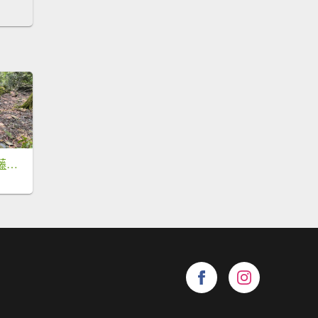
六龜警備線南段（藤枝-茂林）2天1夜