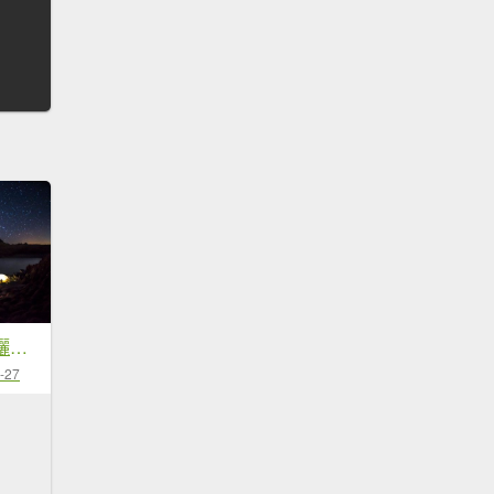
【山裡面。月光下曬帳篷】夜曝系列
-27