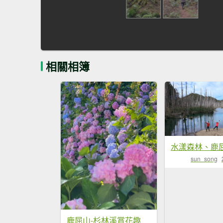
相關相簿
sun_song
鹿屈山-杉林溪賞花趣