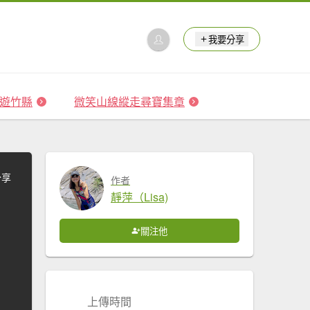
我要分享
 森遊竹縣
微笑山線縱走尋寶集章
分享
作者
靜萍（Lisa)
關注他
上傳時間