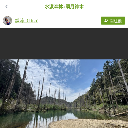
水漾森林+瞑月神木
靜萍（Lisa)
關注他