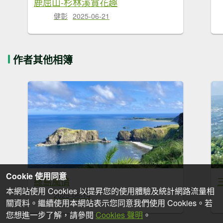
鹿屈山-杉林溪賞花趣
健彰
2025-06-21
作者其他相簿
Cookie 使用同意
綠島風情
本網站使用 Cookies 以提昇您的使用體驗及統計網路流量相
2025-06-14
關資料。繼續使用本網站表示您同意我們使用 Cookies。若
您想進一步了解，請參閱
Cookies 聲明
。