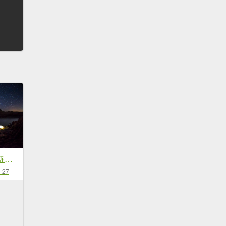
【山裡面。月光下曬帳篷】夜曝系列
-27