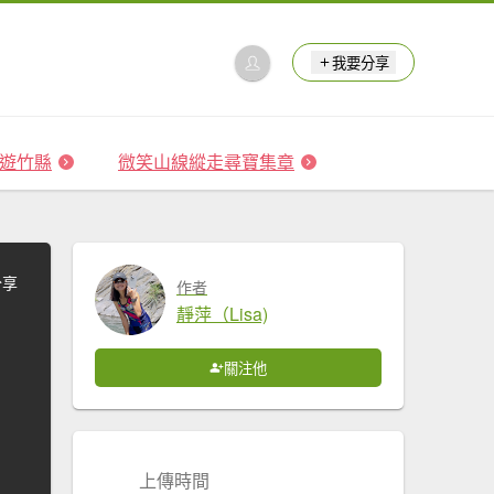
我要分享
 森遊竹縣
微笑山線縱走尋寶集章
分享
作者
靜萍（Lisa)
關注他
上傳時間