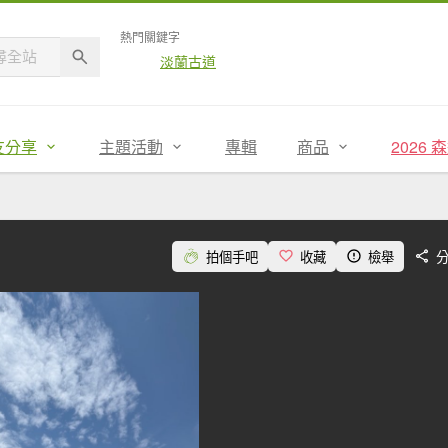
熱門關鍵字
淡蘭古道
友分享
主題活動
專輯
商品
2026
拍個手吧
收藏
檢舉