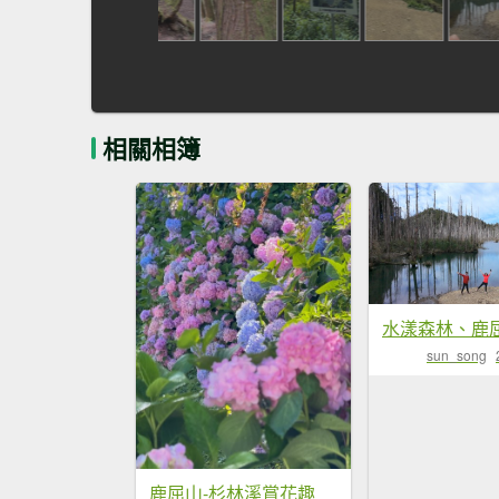
相關相簿
sun_song
鹿屈山-杉林溪賞花趣