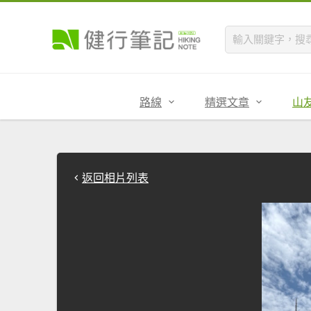
路線
精選文章
山
返回相片列表