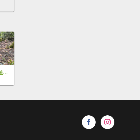
六龜警備線南段（藤枝-茂林）2天1夜