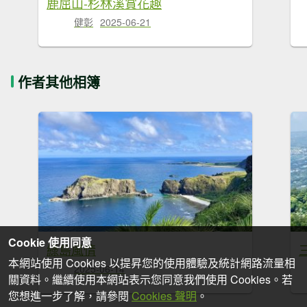
鹿屈山-杉林溪賞花趣
健彰
2025-06-21
作者其他相簿
Cookie 使用同意
綠島風情
本網站使用 Cookies 以提昇您的使用體驗及統計網路流量相
2025-06-14
關資料。繼續使用本網站表示您同意我們使用 Cookies。若
您想進一步了解，請參閱
Cookies 聲明
。