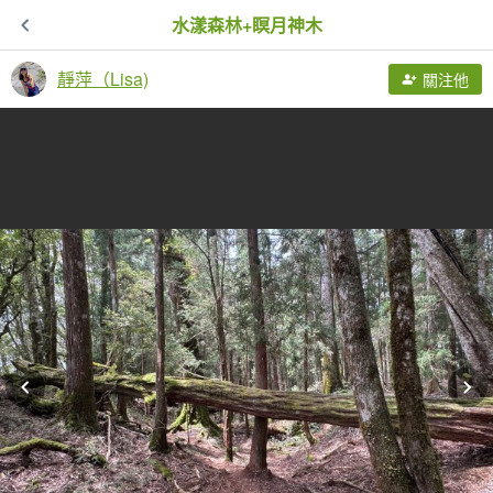
水漾森林+瞑月神木
靜萍（Lisa)
關注他