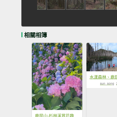
相關相簿
sun_song
鹿屈山-杉林溪賞花趣