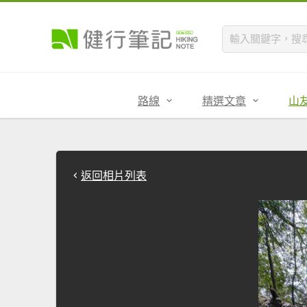
路線
精選文章
山
返回相片列表