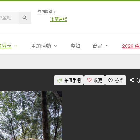
熱門關鍵字
淡蘭古道
友分享
主題活動
專輯
商品
2026
拍個手吧
收藏
檢舉