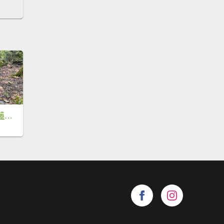
六龜警備線南段（藤枝-茂林）2天1夜