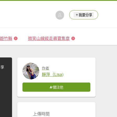
我要分享
 森遊竹縣
微笑山線縱走尋寶集章
分享
作者
靜萍（Lisa)
關注他
上傳時間