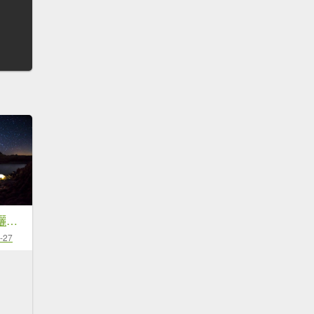
【山裡面。月光下曬帳篷】夜曝系列
-27