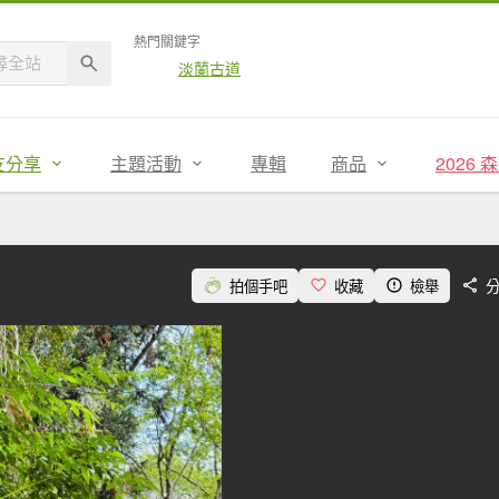
熱門關鍵字
淡蘭古道
友分享
主題活動
專輯
商品
2026
拍個手吧
收藏
檢舉