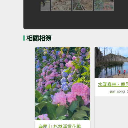
相關相簿
sun_song
鹿屈山-杉林溪賞花趣