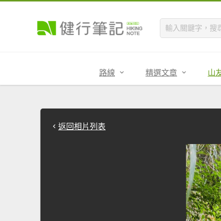
路線
精選文章
山
返回相片列表