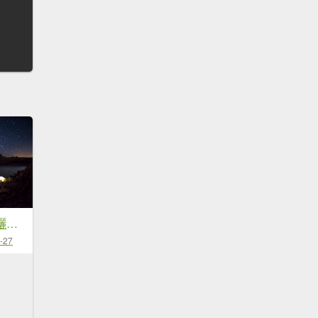
【山裡面。月光下曬帳篷】夜曝系列
-27