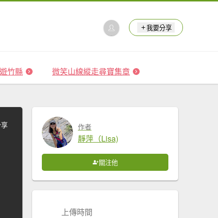
我要分享
 森遊竹縣
微笑山線縱走尋寶集章
分享
作者
靜萍（Lisa)
關注他
上傳時間