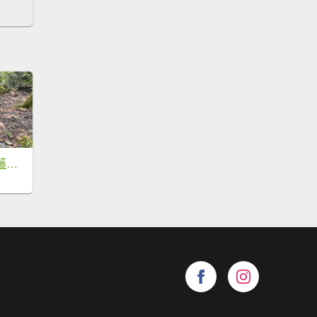
六龜警備線南段（藤枝-茂林）2天1夜