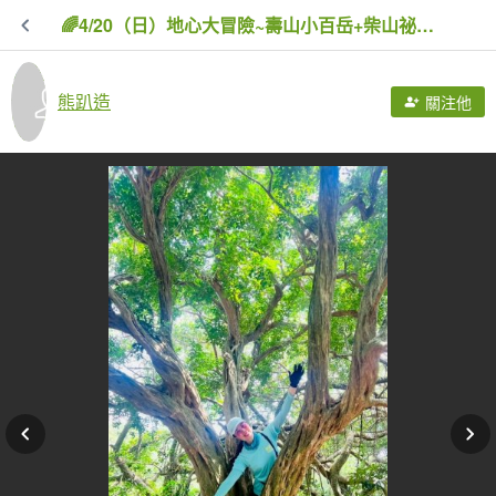
🌈4/20（日）地心大冒險~壽山小百岳+柴山祕境探險❤️FB：熊熊趴爬走🌈
熊趴造
關注他