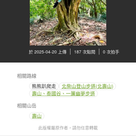
於 2025-04-20 上傳
187 次點閱
0 次拍手
相關路線
熊熊趴爬走
北柴山登山步道(北壽山)
壽山、泰國谷、一簾幽夢步道
相關山岳
壽山
此版權屬原作者，請勿任意轉載