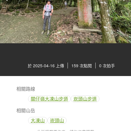
於 2025-04-16 上傳
159 次點閱
0 次拍手
相關路線
關仔嶺大凍山步道
崁頭山步道
相關山岳
大凍山
崁頭山