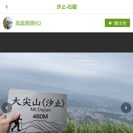
汐止-石碇
我是娜娜KO
關注他