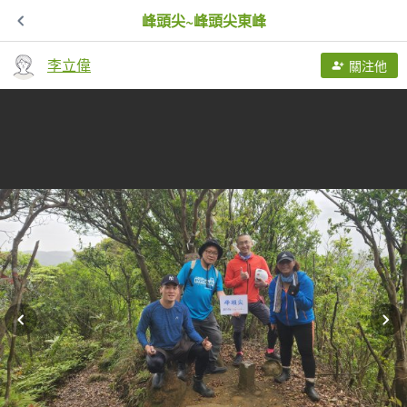
峰頭尖~峰頭尖東峰
李立偉
關注他